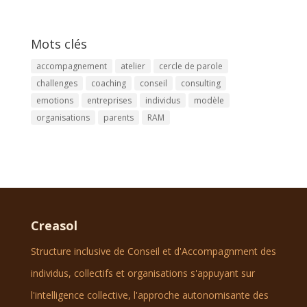
Mots clés
accompagnement
atelier
cercle de parole
challenges
coaching
conseil
consulting
emotions
entreprises
individus
modèle
organisations
parents
RAM
Creasol
Structure inclusive de Conseil et d'Accompagnment des
individus, collectifs et organisations s'appuyant sur
l'intelligence collective, l'approche autonomisante des