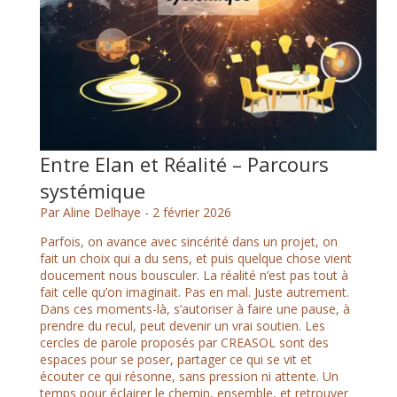
Entre Elan et Réalité – Parcours
systémique
Par Aline Delhaye -
2 février 2026
Parfois, on avance avec sincérité dans un projet, on
fait un choix qui a du sens, et puis quelque chose vient
doucement nous bousculer. La réalité n’est pas tout à
fait celle qu’on imaginait. Pas en mal. Juste autrement.
Dans ces moments-là, s’autoriser à faire une pause, à
prendre du recul, peut devenir un vrai soutien. Les
cercles de parole proposés par CREASOL sont des
espaces pour se poser, partager ce qui se vit et
écouter ce qui résonne, sans pression ni attente. Un
temps pour éclairer le chemin, ensemble, et retrouver