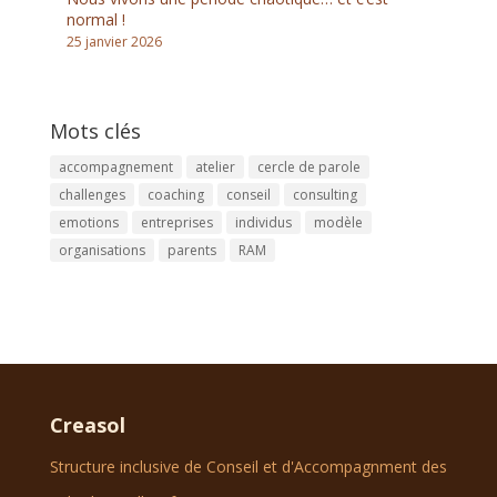
normal !
25 janvier 2026
Mots clés
accompagnement
atelier
cercle de parole
challenges
coaching
conseil
consulting
emotions
entreprises
individus
modèle
organisations
parents
RAM
Creasol
Structure inclusive de Conseil et d'Accompagnment des