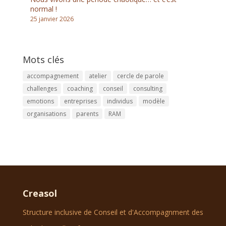
normal !
25 janvier 2026
Mots clés
accompagnement
atelier
cercle de parole
challenges
coaching
conseil
consulting
emotions
entreprises
individus
modèle
organisations
parents
RAM
Creasol
Structure inclusive de Conseil et d'Accompagnment des