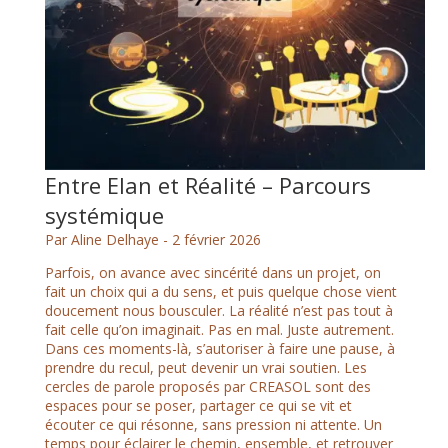
Entre Elan et Réalité – Parcours
systémique
Par Aline Delhaye -
2 février 2026
Parfois, on avance avec sincérité dans un projet, on
fait un choix qui a du sens, et puis quelque chose vient
doucement nous bousculer. La réalité n’est pas tout à
fait celle qu’on imaginait. Pas en mal. Juste autrement.
Dans ces moments-là, s’autoriser à faire une pause, à
prendre du recul, peut devenir un vrai soutien. Les
cercles de parole proposés par CREASOL sont des
espaces pour se poser, partager ce qui se vit et
écouter ce qui résonne, sans pression ni attente. Un
temps pour éclairer le chemin, ensemble, et retrouver