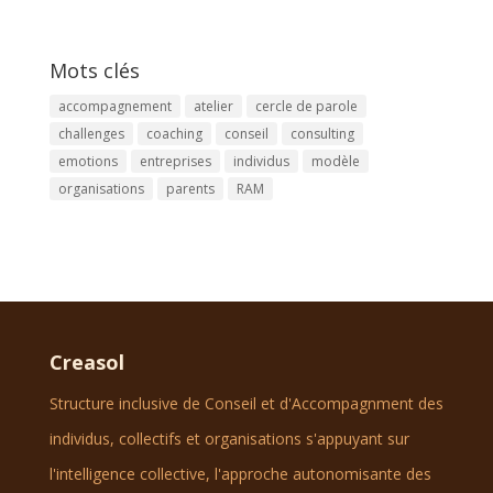
Mots clés
accompagnement
atelier
cercle de parole
challenges
coaching
conseil
consulting
emotions
entreprises
individus
modèle
organisations
parents
RAM
Creasol
Structure inclusive de Conseil et d'Accompagnment des
individus, collectifs et organisations s'appuyant sur
l'intelligence collective, l'approche autonomisante des