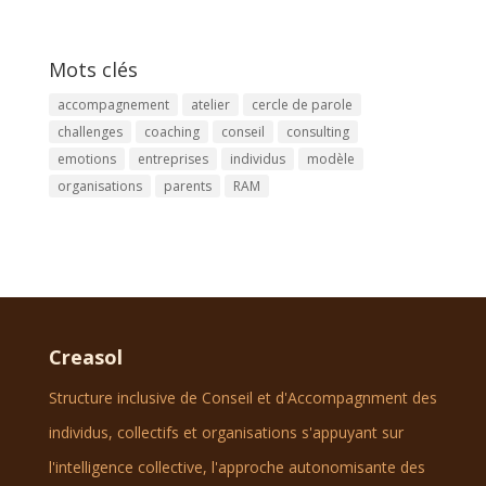
Mots clés
accompagnement
atelier
cercle de parole
challenges
coaching
conseil
consulting
emotions
entreprises
individus
modèle
organisations
parents
RAM
Creasol
Structure inclusive de Conseil et d'Accompagnment des
individus, collectifs et organisations s'appuyant sur
l'intelligence collective, l'approche autonomisante des