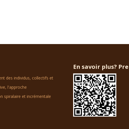
En savoir plus? Pr
 des individus, collectifs et
tive, l'approche
n spiralaire et incrémentale