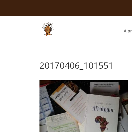
A p
20170406_101551