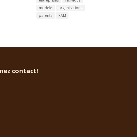
entreprises
individus
modèle
organisations
parents
RAM
enez contact!