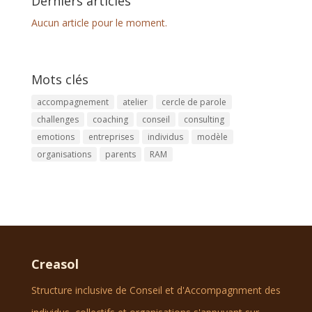
Derniers articles
Aucun article pour le moment.
Mots clés
accompagnement
atelier
cercle de parole
challenges
coaching
conseil
consulting
emotions
entreprises
individus
modèle
organisations
parents
RAM
Creasol
Structure inclusive de Conseil et d'Accompagnment des