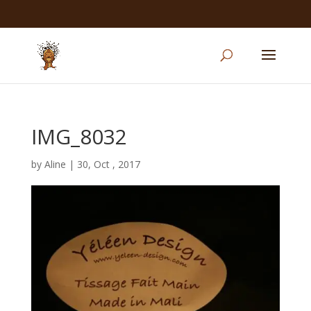
IMG_8032
by
Aline
|
30, Oct , 2017